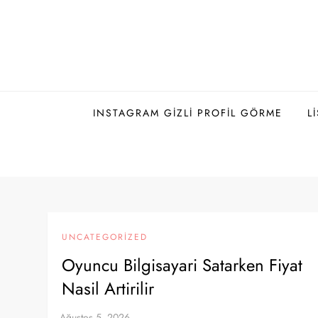
Skip
to
content
INSTAGRAM GIZLI PROFIL GÖRME
L
UNCATEGORIZED
Oyuncu Bilgisayari Satarken Fiyat
Nasil Artirilir