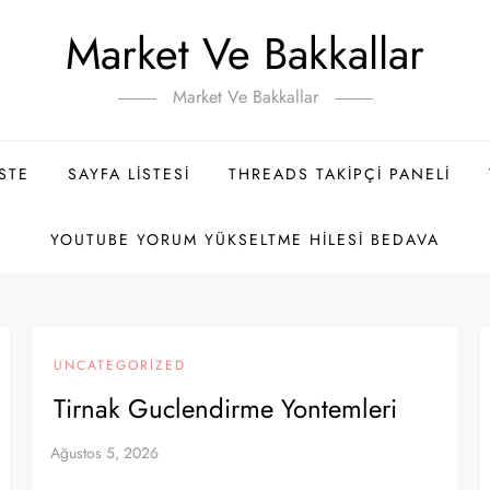
Market Ve Bakkallar
Market Ve Bakkallar
ISTE
SAYFA LISTESI
THREADS TAKIPÇI PANELI
YOUTUBE YORUM YÜKSELTME HILESI BEDAVA
UNCATEGORIZED
Tirnak Guclendirme Yontemleri