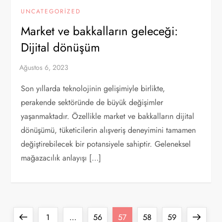
UNCATEGORIZED
Market ve bakkalların geleceği:
Dijital dönüşüm
Son yıllarda teknolojinin gelişimiyle birlikte,
perakende sektöründe de büyük değişimler
yaşanmaktadır. Özellikle market ve bakkalların dijital
dönüşümü, tüketicilerin alışveriş deneyimini tamamen
değiştirebilecek bir potansiyele sahiptir. Geleneksel
mağazacılık anlayışı […]
Y
Previous
Page
Page
Page
Page
Page
Next
1
…
56
57
58
59