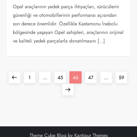
Opel araçlarının yedek parça ihtiyaçları, sürücülerin
güvenliği ve otomobillerinin performansı açısından
son derece önemlidir. Özellikle Kastamonu İnebolu
bölgesinde yaşayan Opel sahipleri, araçlarının orijinal
ve kaliteli yedek parçalarla donatılmasını […]
Y
Previous
Page
Page
Page
Page
Page
1
…
45
46
47
…
59
a
page
Next
page
z
ı
s
Theme Cube Blog by
Kantipur Themes