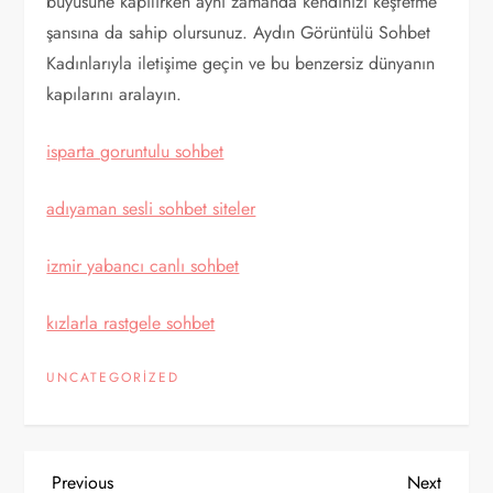
büyüsüne kapılırken aynı zamanda kendinizi keşfetme
şansına da sahip olursunuz. Aydın Görüntülü Sohbet
Kadınlarıyla iletişime geçin ve bu benzersiz dünyanın
kapılarını aralayın.
isparta goruntulu sohbet
adıyaman sesli sohbet siteler
izmir yabancı canlı sohbet
kızlarla rastgele sohbet
UNCATEGORIZED
Y
Previous
Next
Previous
Next