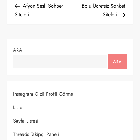
Post
Post
Afyon Sesli Sohbet
Bolu Ücretsiz Sohbet
a
Siteleri
Siteleri
z
ı
ARA
g
ARA
e
z
Instagram Gizli Profil Görme
i
Liste
n
Sayfa Listesi
m
Threads Takipçi Paneli