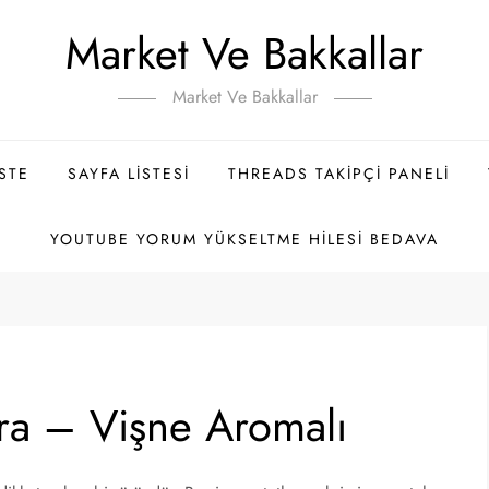
Market Ve Bakkallar
Market Ve Bakkallar
ISTE
SAYFA LISTESI
THREADS TAKIPÇI PANELI
YOUTUBE YORUM YÜKSELTME HILESI BEDAVA
ra – Vişne Aromalı