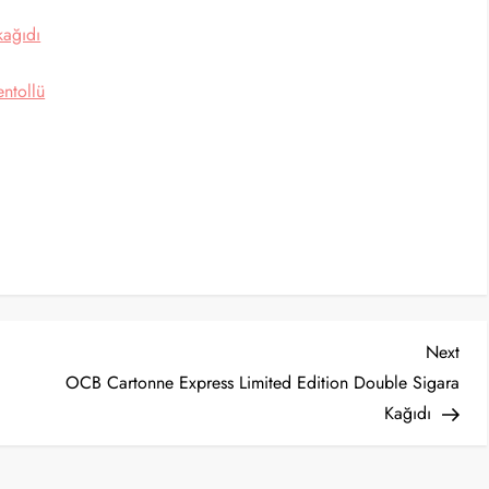
ağıdı
ntollü
Nex
Next
Post
OCB Cartonne Express Limited Edition Double Sigara
Kağıdı