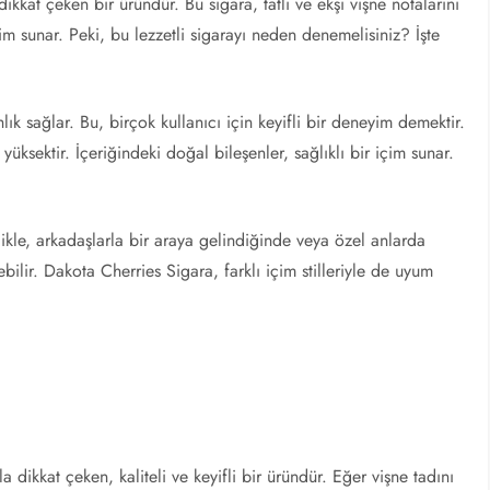
dikkat çeken bir üründür. Bu sigara, tatlı ve ekşi vişne notalarını
yim sunar. Peki, bu lezzetli sigarayı neden denemelisiniz? İşte
ık sağlar. Bu, birçok kullanıcı için keyifli bir deneyim demektir.
üksektir. İçeriğindeki doğal bileşenler, sağlıklı bir içim sunar.
likle, arkadaşlarla bir araya gelindiğinde veya özel anlarda
bilir. Dakota Cherries Sigara, farklı içim stilleriyle de uyum
dikkat çeken, kaliteli ve keyifli bir üründür. Eğer vişne tadını