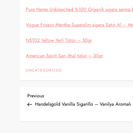
Pure Hemp Unbleached %100 Organik sigara sarma k
Vogue Frisson Menthe Superslim sigara Satın Al – Me
NST02 Yellow Yerli Tütün – 50gr
American Spirit Sarı ithal tütün – 30gr
UNCATEGORIZED
Y
Previous
Previous
Post
Handelsgold Vanilla Sigarillo – Vanilya Aromalı
a
z