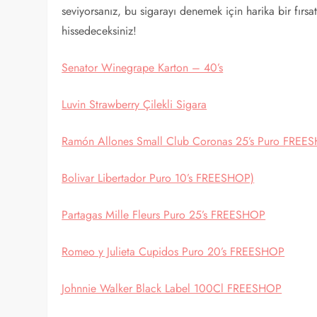
seviyorsanız, bu sigarayı denemek için harika bir fırsa
hissedeceksiniz!
Senator Winegrape Karton – 40’s
Luvin Strawberry Çilekli Sigara
Ramón Allones Small Club Coronas 25’s Puro FREE
Bolivar Libertador Puro 10’s FREESHOP)
Partagas Mille Fleurs Puro 25’s FREESHOP
Romeo y Julieta Cupidos Puro 20’s FREESHOP
Johnnie Walker Black Label 100Cl FREESHOP