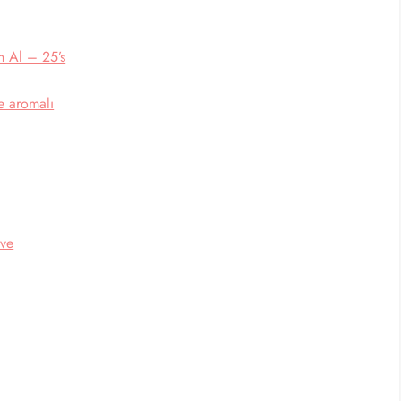
n Al – 25’s
e aromalı
yve