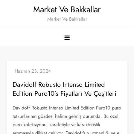
Skip
Market Ve Bakkallar
to
Market Ve Bakkallar
content
Davidoff Robusto Intenso Limited
Edition Puro10’s Fiyatları Ve Çeşitleri
Davidoff Robusto Intenso Limited Edition Puro10 puro
tutkunlarının gözdesi haline gelmiş durumda. Bu özel
puro koleksiyonu, zarafetiyle ve karakteristik
aromasıyla dikkat çekiyor. Davidoff'un uzmanlığı ve el