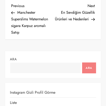
Y
Previous
Next
Previous
Next
Post
Post
Manchester
En Sevdiğim Güzellik
a
Superslims Watermelon
Ürünleri ve Nedenleri
sigara Karpuz aromalı
z
Satışı
ı
g
ARA
e
ARA
z
i
Instagram Gizli Profil Görme
n
Liste