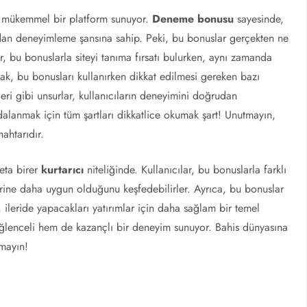
n mükemmel bir platform sunuyor.
Deneme bonusu
sayesinde,
adan deneyimleme şansına sahip. Peki, bu bonuslar gerçekten ne
r, bu bonuslarla siteyi tanıma fırsatı bulurken, aynı zamanda
ak, bu bonusları kullanırken dikkat edilmesi gereken bazı
eri gibi unsurlar, kullanıcıların deneyimini doğrudan
dalanmak için tüm şartları dikkatlice okumak şart! Unutmayın,
ahtarıdır.
eta birer
kurtarıcı
niteliğinde. Kullanıcılar, bu bonuslarla farklı
ilerine daha uygun olduğunu keşfedebilirler. Ayrıca, bu bonuslar
k, ileride yapacakları yatırımlar için daha sağlam bir temel
ğlenceli hem de kazançlı bir deneyim sunuyor. Bahis dünyasına
tmayın!