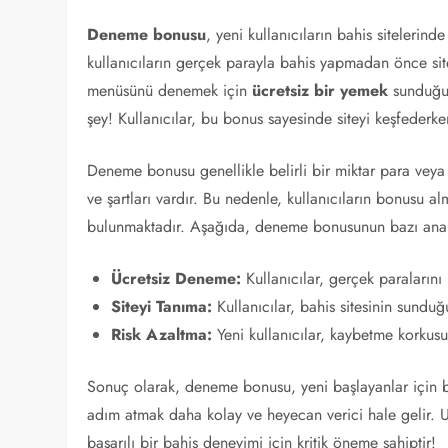
Deneme bonusu
, yeni kullanıcıların bahis sitelerind
kullanıcıların gerçek parayla bahis yapmadan önce site
menüsünü denemek için
ücretsiz bir yemek
sunduğun
şey! Kullanıcılar, bu bonus sayesinde siteyi keşfeder
Deneme bonusu genellikle belirli bir miktar para veya 
ve şartları vardır. Bu nedenle, kullanıcıların bonusu
bulunmaktadır. Aşağıda, deneme bonusunun bazı ana öze
Ücretsiz Deneme:
Kullanıcılar, gerçek paraların
Siteyi Tanıma:
Kullanıcılar, bahis sitesinin sunduğ
Risk Azaltma:
Yeni kullanıcılar, kaybetme korkus
Sonuç olarak, deneme bonusu, yeni başlayanlar için b
adım atmak daha kolay ve heyecan verici hale gelir. 
başarılı bir bahis deneyimi için kritik öneme sahiptir!