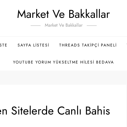
Market Ve Bakkallar
Market Ve Bakkallar
ISTE
SAYFA LISTESI
THREADS TAKIPÇI PANELI
YOUTUBE YORUM YÜKSELTME HILESI BEDAVA
 Sitelerde Canlı Bahis