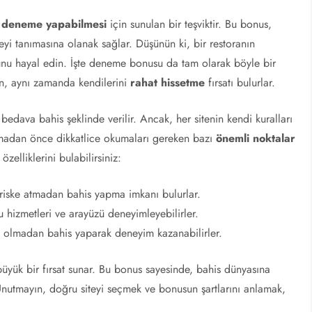
e
deneme yapabilmesi
için sunulan bir teşviktir. Bu bonus,
yi tanımasına olanak sağlar. Düşünün ki, bir restoranın
u hayal edin. İşte deneme bonusu da tam olarak böyle bir
ken, aynı zamanda kendilerini
rahat hissetme
fırsatı bulurlar.
bedava bahis şeklinde verilir. Ancak, her sitenin kendi kuralları
 almadan önce dikkatlice okumaları gereken bazı
önemli noktalar
lliklerini bulabilirsiniz:
ı riske atmadan bahis yapma imkanı bulurlar.
u hizmetleri ve arayüzü deneyimleyebilirler.
u olmadan bahis yaparak deneyim kazanabilirler.
üyük bir fırsat sunar. Bu bonus sayesinde, bahis dünyasına
Unutmayın, doğru siteyi seçmek ve bonusun şartlarını anlamak,