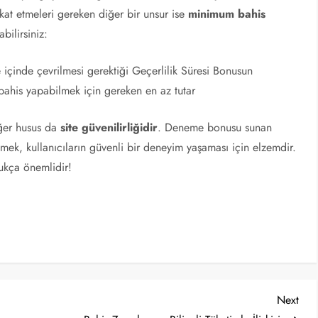
kat etmeleri gereken diğer bir unsur ise
minimum bahis
bilirsiniz:
 içinde çevrilmesi gerektiği Geçerlilik Süresi Bonusun
 bahis yapabilmek için gereken en az tutar
iğer husus da
site güvenilirliğidir
. Deneme bonusu sunan
etmek, kullanıcıların güvenli bir deneyim yaşaması için elzemdir.
dukça önemlidir!
Nex
Next