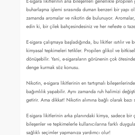
E-sigara likitlerinin ana bileşenleri genellikle propilen 
buharlaşma işlemi sırasında duman benzeri bir yapı olu
zamanda aromalar ve nikotin de bulunuyor. Aromalar, ç
edin ki, bir çilek bahçesindesiniz ve her nefeste o taze
E-sigara çalışmaya başladığında, bu likitler ısıtılır ve b
kimyasal tepkimeleri tetikler. Propilen glikol ve bitkise
dönüşebilir. Yani, e-sigaraların görünenin çok ötesinde 
denge kurmak söz konusu.
Nikotin, e-sigara likitlerinin en tartışmalı bileşenleri
bağımlılık yapabilir. Aynı zamanda ruh halimizi değişti
getirir. Ama dikkat! Nikotin alımına bağlı olarak bazı 
E-sigara likitlerinin arka planındaki kimya, sadece bir 
bileşenler ve tepkimelerle kullanıcılarına farklı duygu
sağlıklı seçimler yapmanıza yardımcı olur!