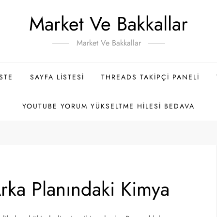
Market Ve Bakkallar
Market Ve Bakkallar
ISTE
SAYFA LISTESI
THREADS TAKIPÇI PANELI
YOUTUBE YORUM YÜKSELTME HILESI BEDAVA
 Arka Planındaki Kimya