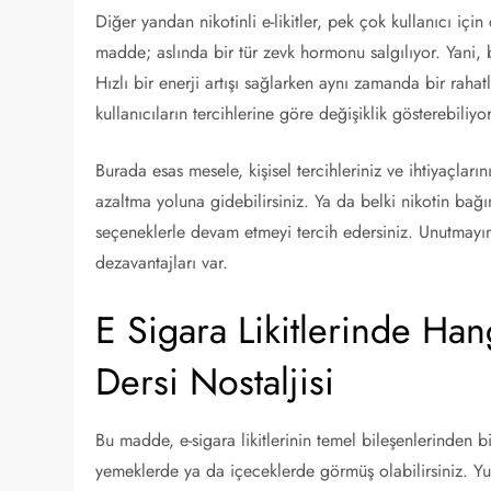
Diğer yandan nikotinli e-likitler, pek çok kullanıcı i
madde; aslında bir tür zevk hormonu salgılıyor. Yani,
Hızlı bir enerji artışı sağlarken aynı zamanda bir rahatl
kullanıcıların tercihlerine göre değişiklik gösterebiliyor
Burada esas mesele, kişisel tercihleriniz ve ihtiyaçlarınız
azaltma yoluna gidebilirsiniz. Ya da belki nikotin bağ
seçeneklerle devam etmeyi tercih edersiniz. Unutmayın
dezavantajları var.
E Sigara Likitlerinde Ha
Dersi Nostaljisi
Bu madde, e-sigara likitlerinin temel bileşenlerinden b
yemeklerde ya da içeceklerde görmüş olabilirsiniz. Yum