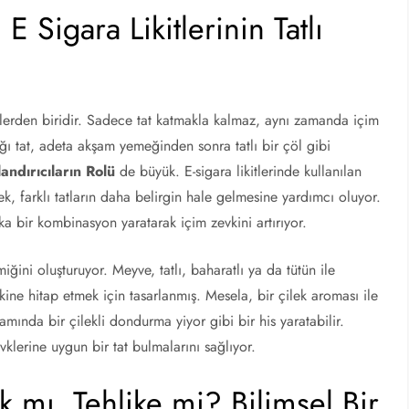
E Sigara Likitlerinin Tatlı
şenlerden biridir. Sadece tat katmakla kalmaz, aynı zamanda içim
ğı tat, adeta akşam yemeğinden sonra tatlı bir çöl gibi
landırıcıların Rolü
de büyük. E-sigara likitlerinde kullanılan
ek, farklı tatların daha belirgin hale gelmesine yardımcı oluyor.
a bir kombinasyon yaratarak içim zevkini artırıyor.
ini oluşturuyor. Meyve, tatlı, baharatlı ya da tütün ile
ine hitap etmek için tasarlanmış. Mesela, bir çilek aroması ile
şamında bir çilekli dondurma yiyor gibi bir his yaratabilir.
evklerine uygun bir tat bulmalarını sağlıyor.
ık mı, Tehlike mi? Bilimsel Bir