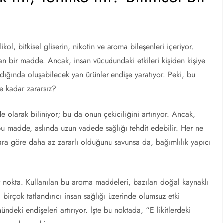
likol, bitkisel gliserin, nikotin ve aroma bileşenleri içeriyor.
lan bir madde. Ancak, insan vücudundaki etkileri kişiden kişiye
ıldığında oluşabilecek yan ürünler endişe yaratıyor. Peki, bu
e kadar zararsız?
e olarak biliniyor; bu da onun çekiciliğini artırıyor. Ancak,
u madde, aslında uzun vadede sağlığı tehdit edebilir. Her ne
lara göre daha az zararlı olduğunu savunsa da, bağımlılık yapıcı
 bir nokta. Kullanılan bu aroma maddeleri, bazıları doğal kaynaklı
i, birçok tatlandırıcı insan sağlığı üzerinde olumsuz etki
ndeki endişeleri artırıyor. İşte bu noktada, “E likitlerdeki