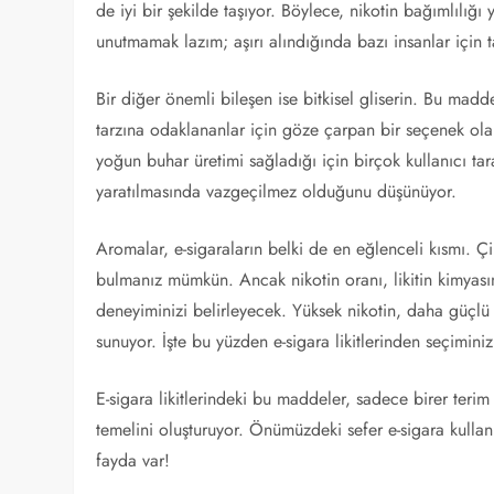
de iyi bir şekilde taşıyor. Böylece, nikotin bağımlılığ
unutmamak lazım; aşırı alındığında bazı insanlar için ta
Bir diğer önemli bileşen ise bitkisel gliserin. Bu madde,
tarzına odaklananlar için göze çarpan bir seçenek olab
yoğun buhar üretimi sağladığı için birçok kullanıcı tara
yaratılmasında vazgeçilmez olduğunu düşünüyor.
Aromalar, e-sigaraların belki de en eğlenceli kısmı. 
bulmanız mümkün. Ancak nikotin oranı, likitin kimyasını
deneyiminizi belirleyecek. Yüksek nikotin, daha güçlü 
sunuyor. İşte bu yüzden e-sigara likitlerinden seçiminiz
E-sigara likitlerindeki bu maddeler, sadece birer terim
temelini oluşturuyor. Önümüzdeki sefer e-sigara kulla
fayda var!