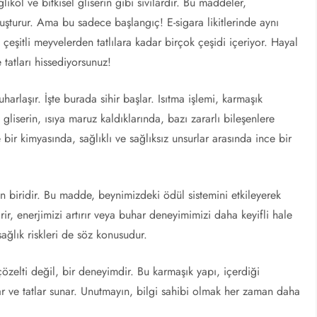
glikol ve bitkisel gliserin gibi sıvılardır. Bu maddeler,
şturur. Ama bu sadece başlangıç! E-sigara likitlerinde aynı
eşitli meyvelerden tatlılara kadar birçok çeşidi içeriyor. Hayal
 tatları hissediyorsunuz!
uharlaşır. İşte burada sihir başlar. Isıtma işlemi, karmaşık
l gliserin, ısıya maruz kaldıklarında, bazı zararlı bileşenlere
bir kimyasında, sağlıklı ve sağlıksız unsurlar arasında ince bir
nden biridir. Bu madde, beynimizdeki ödül sistemini etkileyerek
rir, enerjimizi artırır veya buhar deneyimimizi daha keyifli hale
sağlık riskleri de söz konusudur.
çözelti değil, bir deneyimdir. Bu karmaşık yapı, içerdiği
lar ve tatlar sunar. Unutmayın, bilgi sahibi olmak her zaman daha