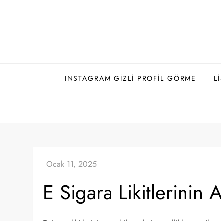
Skip
to
content
INSTAGRAM GIZLI PROFIL GÖRME
L
E Sigara Likitlerinin