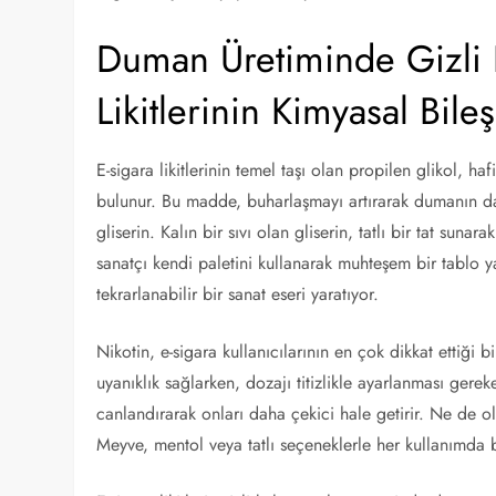
Duman Üretiminde Gizli 
Likitlerinin Kimyasal Bile
E-sigara likitlerinin temel taşı olan propilen glikol, ha
bulunur. Bu madde, buharlaşmayı artırarak dumanın dah
gliserin. Kalın bir sıvı olan gliserin, tatlı bir tat sun
sanatçı kendi paletini kullanarak muhteşem bir tablo yara
tekrarlanabilir bir sanat eseri yaratıyor.
Nikotin, e-sigara kullanıcılarının en çok dikkat ettiği 
uyanıklık sağlarken, dozajı titizlikle ayarlanması gereke
canlandırarak onları daha çekici hale getirir. Ne de ol
Meyve, mentol veya tatlı seçeneklerle her kullanımda