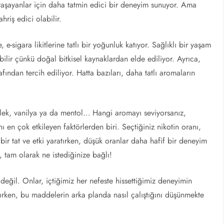
ı yaşayanlar için daha tatmin edici bir deneyim sunuyor. Ama
hriş edici olabilir.
 e-sigara likitlerine tatlı bir yoğunluk katıyor. Sağlıklı bir yaşam
ilir çünkü doğal bitkisel kaynaklardan elde ediliyor. Ayrıca,
fından tercih ediliyor. Hatta bazıları, daha tatlı aromaların
Çilek, vanilya ya da mentol… Hangi aromayı seviyorsanız,
 en çok etkileyen faktörlerden biri. Seçtiğiniz nikotin oranı,
bir tat ve etki yaratırken, düşük oranlar daha hafif bir deneyim
, tam olarak ne istediğinize bağlı!
 değil. Onlar, içtiğimiz her nefeste hissettiğimiz deneyimin
nırken, bu maddelerin arka planda nasıl çalıştığını düşünmekte