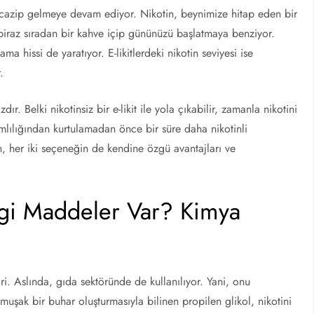
çin cazip gelmeye devam ediyor. Nikotin, beynimize hitap eden bir
 biraz sıradan bir kahve içip gününüzü başlatmaya benziyor.
ama hissi de yaratıyor. E-likitlerdeki nikotin seviyesi ise
.
dır. Belki nikotinsiz bir e-likit ile yola çıkabilir, zamanla nikotini
ımlılığından kurtulamadan önce bir süre daha nikotinli
, her iki seçeneğin de kendine özgü avantajları ve
ngi Maddeler Var? Kimya
iri. Aslında, gıda sektöründe de kullanılıyor. Yani, onu
uşak bir buhar oluşturmasıyla bilinen propilen glikol, nikotini