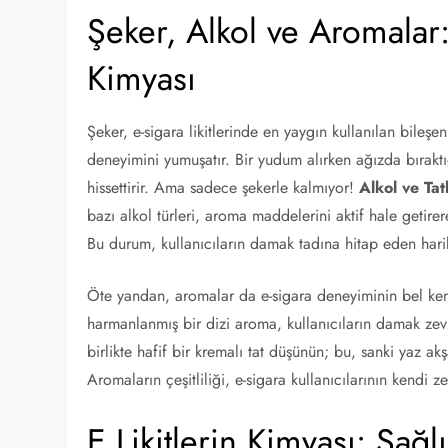
Şeker, Alkol ve Aromalar: 
Kimyası
Şeker, e-sigara likitlerinde en yaygın kullanılan bile
deneyimini yumuşatır. Bir yudum alırken ağızda bıraktı
hissettirir. Ama sadece şekerle kalmıyor!
Alkol ve Tat
bazı alkol türleri, aroma maddelerini aktif hale getirer
Bu durum, kullanıcıların damak tadına hitap eden harik
Öte yandan, aromalar da e-sigara deneyiminin bel kemiğ
harmanlanmış bir dizi aroma, kullanıcıların damak zevk
birlikte hafif bir kremalı tat düşünün; bu, sanki yaz ak
Aromaların çeşitliliği, e-sigara kullanıcılarının kendi z
E Likitlerin Kimyası: Sağl