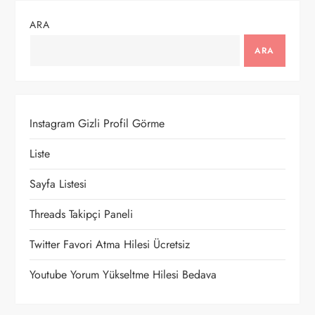
e
ARA
z
ARA
i
n
Instagram Gizli Profil Görme
m
Liste
e
Sayfa Listesi
s
Threads Takipçi Paneli
i
Twitter Favori Atma Hilesi Ücretsiz
Youtube Yorum Yükseltme Hilesi Bedava