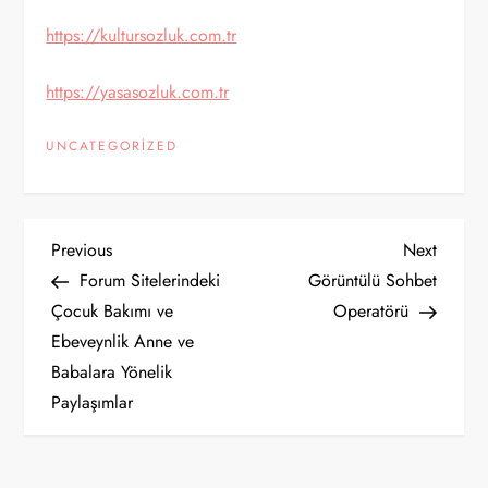
https://kultursozluk.com.tr
https://yasasozluk.com.tr
UNCATEGORIZED
Y
Previous
Next
Previous
Next
Post
Post
Forum Sitelerindeki
Görüntülü Sohbet
a
Çocuk Bakımı ve
Operatörü
Ebeveynlik Anne ve
z
Babalara Yönelik
ı
Paylaşımlar
g