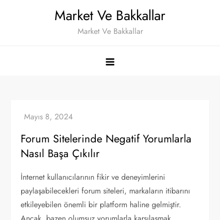
Skip
Market Ve Bakkallar
to
Market Ve Bakkallar
content
Forum Sitelerinde Negatif Yorumlarla
Nasıl Başa Çıkılır
İnternet kullanıcılarının fikir ve deneyimlerini
paylaşabilecekleri forum siteleri, markaların itibarını
etkileyebilen önemli bir platform haline gelmiştir.
Ancak, bazen olumsuz yorumlarla karşılaşmak