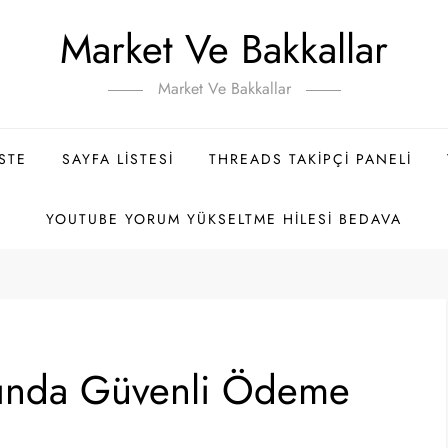
Market Ve Bakkallar
Market Ve Bakkallar
ISTE
SAYFA LISTESI
THREADS TAKIPÇI PANELI
YOUTUBE YORUM YÜKSELTME HILESI BEDAVA
sasında Güvenli Ödeme