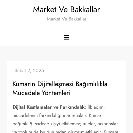
Skip
Market Ve Bakkallar
to
Market Ve Bakkallar
content
Kumarın Dijitalleşmesi Bağımlılıkla
Mücadele Yöntemleri
Dijital Kısıtlamalar ve Farkındalık
: İlk adım,
mücadelenin farkındalığını artırmaktır. Kumar
bağımlılığı sadece kişiyi etkilemez; aileler, arkadaşlar
ve toplum da bu durumdan olumsuz etkilenir. Kumara