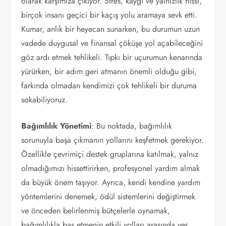
olarak karşımıza çıkıyor. Stres, kaygı ve yalnızlık hissi,
birçok insanı geçici bir kaçış yolu aramaya sevk etti.
Kumar, anlık bir heyecan sunarken, bu durumun uzun
vadede duygusal ve finansal çöküşe yol açabileceğini
göz ardı etmek tehlikeli. Tıpkı bir uçurumun kenarında
yürürken, bir adım geri atmanın önemli olduğu gibi,
farkında olmadan kendimizi çok tehlikeli bir duruma
sokabiliyoruz.
Bağımlılık Yönetimi
: Bu noktada, bağımlılık
sorunuyla başa çıkmanın yollarını keşfetmek gerekiyor.
Özellikle çevrimiçi destek gruplarına katılmak, yalnız
olmadığımızı hissettirirken, profesyonel yardım almak
da büyük önem taşıyor. Ayrıca, kendi kendine yardım
yöntemlerini denemek, ödül sistemlerini değiştirmek
ve önceden belirlenmiş bütçelerle oynamak,
bağımlılıkla baş etmenin etkili yolları arasında yer