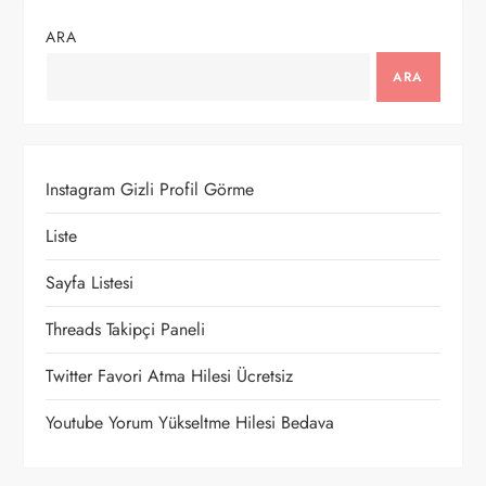
g
ARA
e
ARA
z
i
Instagram Gizli Profil Görme
n
Liste
m
Sayfa Listesi
e
Threads Takipçi Paneli
s
Twitter Favori Atma Hilesi Ücretsiz
i
Youtube Yorum Yükseltme Hilesi Bedava