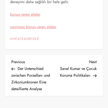
deneyimi daha sağlıklı bir hale gelir.
bonus veren siteler
çevrimsiz bonus veren siteler
UNCATEGORIZED
Y
Previous
Next
Previous
Next
Post
Post
Der Unterschied
Sanal Kumar ve Çocuk
a
zwischen Porzellan- und
Koruma Politikaları
Zirkoniumkronen Eine
z
detaillierte Analyse
ı