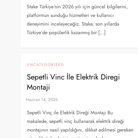
Stake Türkiye‘nin 2026 yılı için güncel bilgilerini,
platformun sunduğu hizmetleri ve kullanıcı
deneyimini inceleyeceğiz. Stake, son yıllarda
Türkiye’de popülerlik kazanmış bir […]
UNCATEGORIZED
Sepetli Vinc İle Elektrik Diregi
Montaji
Sepetli Vinç ile Elektrik Direği Montajı Bu
makalede, sepetli vinç kullanarak elektrik direği
montajının nasıl yapıldığını, dikkat edilmesi gereken