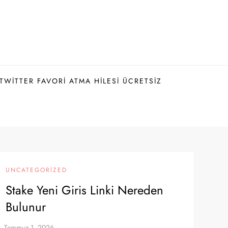
TWITTER FAVORI ATMA HILESI ÜCRETSIZ
UNCATEGORIZED
Stake Yeni Giris Linki Nereden
Bulunur