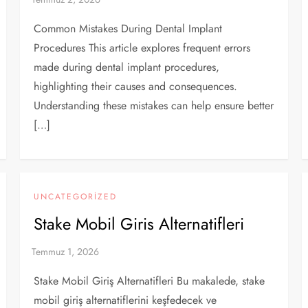
Common Mistakes During Dental Implant
Procedures This article explores frequent errors
made during dental implant procedures,
highlighting their causes and consequences.
Understanding these mistakes can help ensure better
[…]
UNCATEGORIZED
Stake Mobil Giris Alternatifleri
Stake Mobil Giriş Alternatifleri Bu makalede, stake
mobil giriş alternatiflerini keşfedecek ve