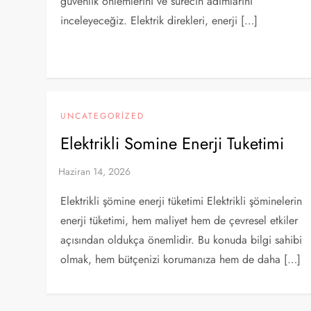
güvenlik önlemlerini ve sürecin adımlarını
inceleyeceğiz. Elektrik direkleri, enerji […]
UNCATEGORIZED
Elektrikli Somine Enerji Tuketimi
Elektrikli şömine enerji tüketimi Elektrikli şöminelerin
enerji tüketimi, hem maliyet hem de çevresel etkiler
açısından oldukça önemlidir. Bu konuda bilgi sahibi
olmak, hem bütçenizi korumanıza hem de daha […]