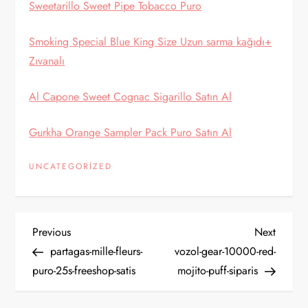
Sweetarillo Sweet Pipe Tobacco Puro
Smoking Special Blue King Size Uzun sarma kağıdı+
Zıvanalı
Al Capone Sweet Cognac Sigarillo Satın Al
Gurkha Orange Sampler Pack Puro Satın Al
UNCATEGORIZED
Y
Previous
Next
Previous
Next
Post
Post
partagas-mille-fleurs-
vozol-gear-10000-red-
a
puro-25s-freeshop-satis
mojito-puff-siparis
z