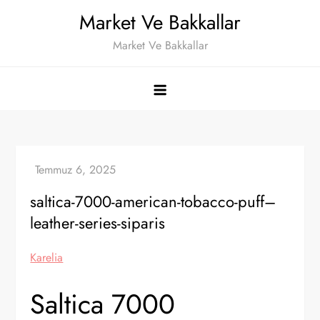
Skip
Market Ve Bakkallar
to
Market Ve Bakkallar
content
saltica-7000-american-tobacco-puff–
leather-series-siparis
Karelia
Saltica 7000