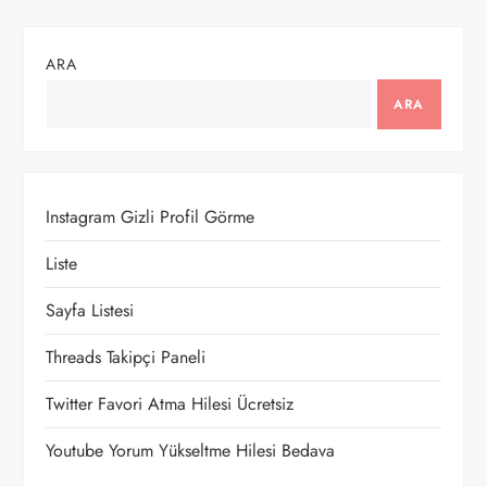
ı
ARA
g
ARA
e
z
Instagram Gizli Profil Görme
i
Liste
n
Sayfa Listesi
m
Threads Takipçi Paneli
e
Twitter Favori Atma Hilesi Ücretsiz
s
Youtube Yorum Yükseltme Hilesi Bedava