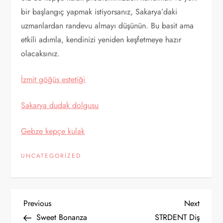
bir başlangıç yapmak istiyorsanız, Sakarya’daki
uzmanlardan randevu almayı düşünün. Bu basit ama
etkili adımla, kendinizi yeniden keşfetmeye hazır
olacaksınız.
İzmit göğüs estetiği
Sakarya dudak dolgusu
Gebze kepçe kulak
UNCATEGORIZED
Y
Previous
Next
Previous
Next
Post
Post
Sweet Bonanza
STRDENT Diş