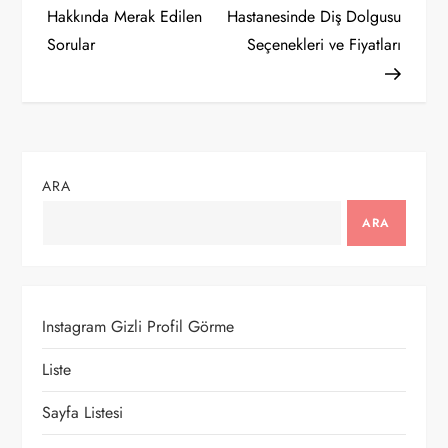
a
Hakkında Merak Edilen
Hastanesinde Diş Dolgusu
Sorular
Seçenekleri ve Fiyatları
z
ı
g
ARA
e
ARA
z
i
Instagram Gizli Profil Görme
n
Liste
m
Sayfa Listesi
e