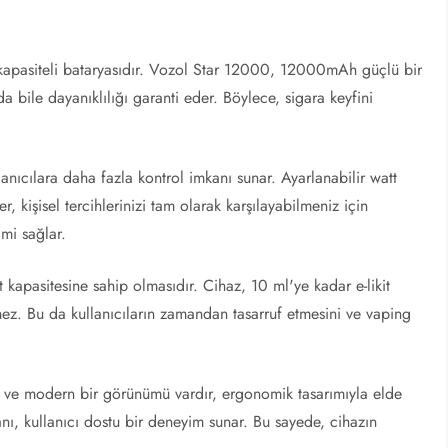
k kapasiteli bataryasıdır. Vozol Star 12000, 12000mAh güçlü bir
da bile dayanıklılığı garanti eder. Böylece, sigara keyfini
anıcılara daha fazla kontrol imkanı sunar. Ayarlanabilir watt
ler, kişisel tercihlerinizi tam olarak karşılayabilmeniz için
mi sağlar.
t kapasitesine sahip olmasıdır. Cihaz, 10 ml'ye kadar e-likit
ez. Bu da kullanıcıların zamandan tasarruf etmesini ve vaping
 ve modern bir görünümü vardır, ergonomik tasarımıyla elde
kranı, kullanıcı dostu bir deneyim sunar. Bu sayede, cihazın