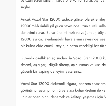
ve uzun süreli kullanımlarda bile konfor sunar. Ayrıca
sağlar.
Ancak Vozol Star 12000 sadece görsel olarak etkileyic
12000mAh dahili pil gücü sayesinde uzun süreli kullanı
deneyimi sunar. Buhar üretimi hızlı ve yoğundur, böyle
12000 ayrıca, ayarlanabilir hava akımı sayesinde size t
bir buhar elde etmek isteyin, cihazın esnekliği her tür v
Güvenlik özellikleri açısından da Vozol Star 12000 kull
sistemi, aşırı şarj, düşük direnç, aşırı ısınma ve kısa d
güvenli bir vaping deneyimi yaşarsınız.
Vozol Star 12000 elektronik sigara, benzersiz tasarım
görünümü, uzun pil ömrü ve akıcı buhar üretimi ile v
ürünlerinden birini denemek ve kaliteyi yaşamak için V