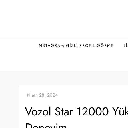
Skip
to
content
INSTAGRAM GIZLI PROFIL GÖRME
L
Vozol Star 12000 Yük
Deneyim