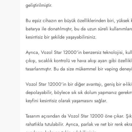
geliştirilmiştir.
Bu eşsiz cihazın en büyük özelliklerinden biri, yükse
batarya ile donatılmıştır, bu da uzun süreli kullanımlar
kesintisiz bir şekilde yaşayabilirsiniz.
Ayrıca, Vozol Star 12000'in benzersiz teknolojisi, kull
çıkışı, sıcaklık kontrolü ve hava akışı ayarı gibi özellik
tasarlanmıştır. Bu da size mükemmel bir vaping deneyi
Vozol Star 12000'in bir diğer avantajı, geniş bir e-liki
depolayabilir, böylece sık sık dolum yapmanız gerekm
keyfini kesintisiz olarak yaşamasını sağlar.
Tasarım açısından da Vozol Star 12000 öne çıkar. Şık
rahatlıkla tutulabilir. Ayrıca, parlak ve net bir renk e