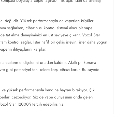
, kompakt boyutuyla cepte taşınabilirlik açısından da avantaj
i değildir. Yüksek performansıyla da vaperları büyüler.
m sağlarken, cihazın ısı kontrol sistemi akıcı bir vape
ce tat alma deneyiminizi en üst seviyeye çıkarır. Vozol Star
am kontrol sağlar. İster hafif bir çekiş isteyin, ister daha yoğun
aperın ihtiyaçlarını karşılar.
anıcıların endişelerini ortadan kaldırır. Akıllı pil koruma
evre gibi potansiyel tehlikelere karşı cihazı korur. Bu sayede
ı ve yüksek performansıyla kendine hayran bırakıyor. Şık
aperları cezbediyor. Siz de vape dünyasının önde gelen
ozol Star 12000'i tercih edebilirsiniz.