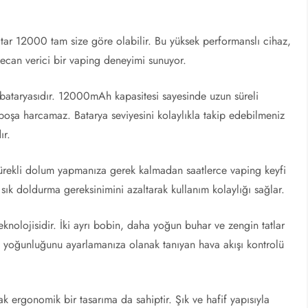
 Star 12000 tam size göre olabilir. Bu yüksek performanslı cihaz,
heyecan verici bir vaping deneyimi sunuyor.
 bataryasıdır. 12000mAh kapasitesi sayesinde uzun süreli
ı boşa harcamaz. Batarya seviyesini kolaylıkla takip edebilmeniz
ır.
 sürekli dolum yapmanıza gerek kalmadan saatlerce vaping keyfi
ık sık doldurma gereksinimini azaltarak kullanım kolaylığı sağlar.
teknolojisidir. İki ayrı bobin, daha yoğun buhar ve zengin tatlar
a yoğunluğunu ayarlamanıza olanak tanıyan hava akışı kontrolü
k ergonomik bir tasarıma da sahiptir. Şık ve hafif yapısıyla