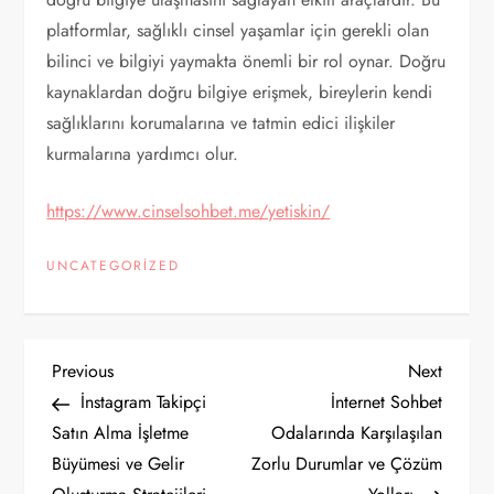
platformlar, sağlıklı cinsel yaşamlar için gerekli olan
bilinci ve bilgiyi yaymakta önemli bir rol oynar. Doğru
kaynaklardan doğru bilgiye erişmek, bireylerin kendi
sağlıklarını korumalarına ve tatmin edici ilişkiler
kurmalarına yardımcı olur.
https://www.cinselsohbet.me/yetiskin/
UNCATEGORIZED
Y
Previous
Next
Previous
Next
Post
Post
İnstagram Takipçi
İnternet Sohbet
a
Satın Alma İşletme
Odalarında Karşılaşılan
Büyümesi ve Gelir
Zorlu Durumlar ve Çözüm
z