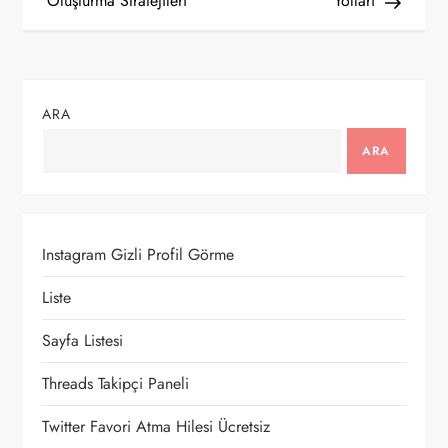
Oluşturma Stratejileri
Yolları
ı
g
ARA
e
ARA
z
i
Instagram Gizli Profil Görme
n
Liste
m
Sayfa Listesi
e
Threads Takipçi Paneli
s
Twitter Favori Atma Hilesi Ücretsiz