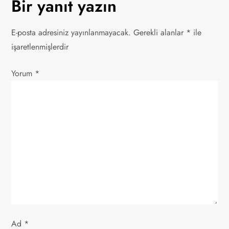
Bir yanıt yazın
g
E-posta adresiniz yayınlanmayacak.
Gerekli alanlar
*
ile
e
işaretlenmişlerdir
z
Yorum
*
i
n
m
e
s
i
Ad
*