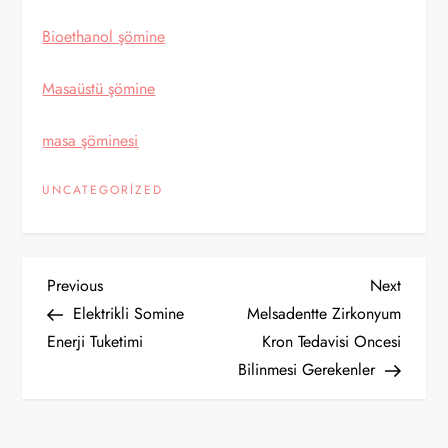
Bioethanol şömine
Masaüstü şömine
masa şöminesi
UNCATEGORIZED
Y
Previous
Next
Previous
Next
Post
Post
Elektrikli Somine
Melsadentte Zirkonyum
a
Enerji Tuketimi
Kron Tedavisi Oncesi
Bilinmesi Gerekenler
z
ı