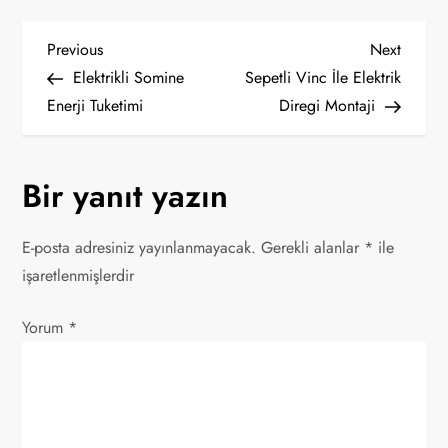
Y
Previous
Next
Previous
Next
Post
Post
Elektrikli Somine
Sepetli Vinc İle Elektrik
a
Enerji Tuketimi
Diregi Montaji
z
Bir yanıt yazın
ı
g
E-posta adresiniz yayınlanmayacak.
Gerekli alanlar
*
ile
işaretlenmişlerdir
e
Yorum
z
*
i
n