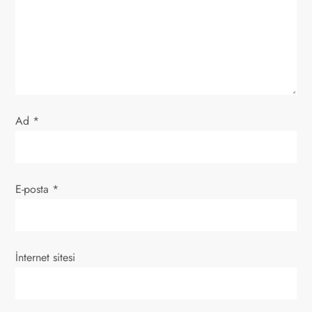
m
e
s
i
Ad
*
E-posta
*
İnternet sitesi