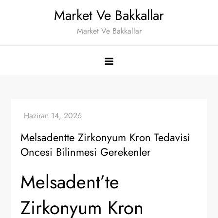
Skip
Market Ve Bakkallar
to
Market Ve Bakkallar
content
Melsadentte Zirkonyum Kron Tedavisi
Oncesi Bilinmesi Gerekenler
Melsadent’te
Zirkonyum Kron