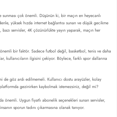
alite sunması çok önemli. Düşünün ki, bir maçın en heyecanlı
edenle, yüksek hızda internet bağlantısı sunan ve düşük gecikme
n, bazı servisler, 4K çözünürlükte yayın yaparak, maçın her
de önemli bir faktör. Sadece futbol değil, basketbol, tenis ve daha
, kullanıcıların ilgisini çekiyor. Böylece, farklı spor dallarına
mi de göz ardı edilmemeli. Kullanıcı dostu arayüzler, kolay
ir platformda gezinirken kaybolmak istemezsiniz, değil mi?
 da önemli. Uygun fiyatlı abonelik seçenekleri sunan servisler,
 insanın sporun tadını çıkarmasına olanak tanıyor.