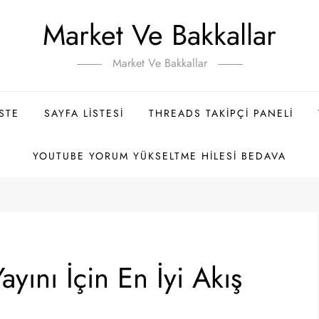
Market Ve Bakkallar
Market Ve Bakkallar
ISTE
SAYFA LISTESI
THREADS TAKIPÇI PANELI
YOUTUBE YORUM YÜKSELTME HILESI BEDAVA
ayını İçin En İyi Akış