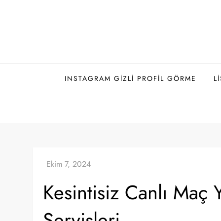
Skip
to
content
INSTAGRAM GIZLI PROFIL GÖRME
L
Kesintisiz Canlı Maç Y
Servisleri