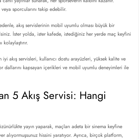
a canlı yayınlar sunarak, her sporseverin kalbini kazanır.
ı veya sporcularını takip edebilir.
edenle, akış servislerinin mobil uyumlu olması büyük bir
niz. İster yolda, ister kafede, istediğiniz her yerde maç keyfini
 kolaylaştırır.
 iyi akış servisleri, kullanıcı dostu arayüzleri, yüksek kalite ve
por dallarını kapsayan içerikleri ve mobil uyumlu deneyimleri ile
an 5 Akış Servisi: Hangi
 çözünürlükte yayın yaparak, maçları adeta bir sinema keyfine
r alıyormuşsunuz hissini yaratıyor. Ayrıca, birçok platform,