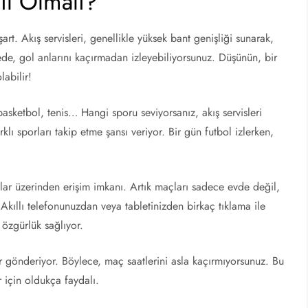
ıl Olmalı?
art. Akış servisleri, genellikle yüksek bant genişliği sunarak,
ede, gol anlarını kaçırmadan izleyebiliyorsunuz. Düşünün, bir
labilir!
basketbol, tenis… Hangi sporu seviyorsanız, akış servisleri
klı sporları takip etme şansı veriyor. Bir gün futbol izlerken,
azlar üzerinden erişim imkanı. Artık maçları sadece evde değil,
 Akıllı telefonunuzdan veya tabletinizden birkaç tıklama ile
 özgürlük sağlıyor.
imler gönderiyor. Böylece, maç saatlerini asla kaçırmıyorsunuz. Bu
r için oldukça faydalı.