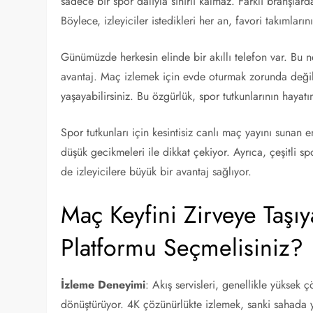
sadece bir spor dalıyla sınırlı kalmaz. Farklı branşlard
Böylece, izleyiciler istedikleri her an, favori takımların
Günümüzde herkesin elinde bir akıllı telefon var. Bu n
avantaj. Maç izlemek için evde oturmak zorunda değilsi
yaşayabilirsiniz. Bu özgürlük, spor tutkunlarının hayatını
Spor tutkunları için kesintisiz canlı maç yayını sunan en
düşük gecikmeleri ile dikkat çekiyor. Ayrıca, çeşitli s
de izleyicilere büyük bir avantaj sağlıyor.
Maç Keyfini Zirveye Taşıy
Platformu Seçmelisiniz?
İzleme Deneyimi
: Akış servisleri, genellikle yüksek
dönüştürüyor. 4K çözünürlükte izlemek, sanki sahada ye