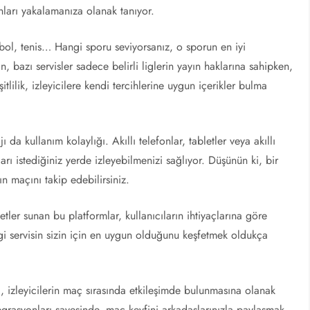
nları yakalamanıza olanak tanıyor.
etbol, tenis… Hangi sporu seviyorsanız, o sporun en iyi
 bazı servisler sadece belirli liglerin yayın haklarına sahipken,
tlilik, izleyicilere kendi tercihlerine uygun içerikler bulma
jı da kullanım kolaylığı. Akıllı telefonlar, tabletler veya akıllı
rı istediğiniz yerde izleyebilmenizi sağlıyor. Düşünün ki, bir
ın maçını takip edebilirsiniz.
etler sunan bu platformlar, kullanıcıların ihtiyaçlarına göre
ngi servisin sizin için en uygun olduğunu keşfetmek oldukça
si, izleyicilerin maç sırasında etkileşimde bulunmasına olanak
egrasyonları sayesinde, maç keyfini arkadaşlarınızla paylaşmak