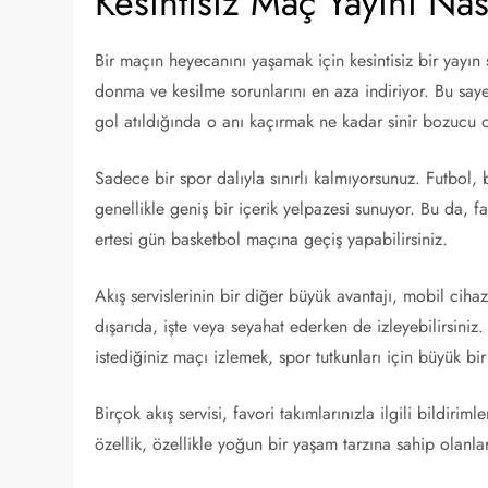
Kesintisiz Maç Yayını Nas
Bir maçın heyecanını yaşamak için kesintisiz bir yayın ş
donma ve kesilme sorunlarını en aza indiriyor. Bu say
gol atıldığında o anı kaçırmak ne kadar sinir bozucu o
Sadece bir spor dalıyla sınırlı kalmıyorsunuz. Futbol, 
genellikle geniş bir içerik yelpazesi sunuyor. Bu da, far
ertesi gün basketbol maçına geçiş yapabilirsiniz.
Akış servislerinin bir diğer büyük avantajı, mobil cih
dışarıda, işte veya seyahat ederken de izleyebilirsiniz.
istediğiniz maçı izlemek, spor tutkunları için büyük bir
Birçok akış servisi, favori takımlarınızla ilgili bildir
özellik, özellikle yoğun bir yaşam tarzına sahip olanla