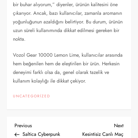
bir buhar alıyorum,” diyenler, ürünün kalitesini öne
çıkarıyor. Ancak, bazı kullanıcılar, zamanla aromanın
yoğunluğunun azaldığını belirtiyor. Bu durum, ürünün
uzun süreli kullanımında dikkat edilmesi gereken bir
nokta.
Vozol Gear 10000 Lemon Lime, kullanıcılar arasında
hem beğenilen hem de eleştirilen bir ürün. Herkesin
deneyimi farklı olsa da, genel olarak tazelik ve
kullanım kolaylığı ile dikkat çekiyor.
UNCATEGORIZED
Y
Previous
Next
Previous
Next
Post
Post
Saltica Cyberpunk
Kesintisiz Canlı Maç