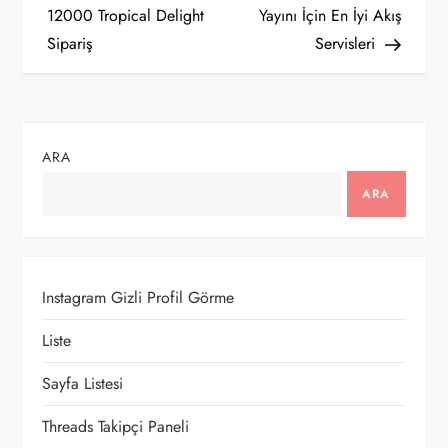
a
12000 Tropical Delight
Yayını İçin En İyi Akış
Sipariş
Servisleri
z
ı
g
ARA
e
ARA
z
i
Instagram Gizli Profil Görme
n
Liste
m
Sayfa Listesi
e
Threads Takipçi Paneli