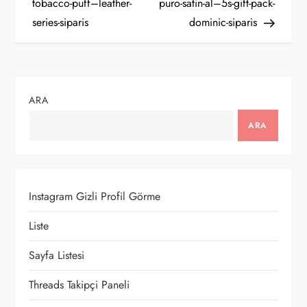
a
tobacco-puff–leather-
puro-satin-al–5s-gift-pack-
series-siparis
dominic-siparis
z
ı
g
ARA
e
ARA
z
i
Instagram Gizli Profil Görme
n
Liste
m
Sayfa Listesi
e
Threads Takipçi Paneli