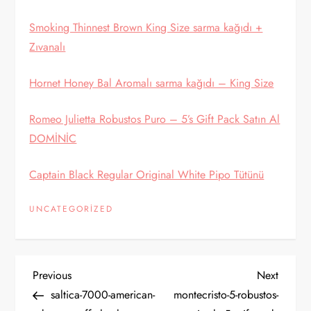
Smoking Thinnest Brown King Size sarma kağıdı +
Zıvanalı
Hornet Honey Bal Aromalı sarma kağıdı – King Size
Romeo Julietta Robustos Puro – 5’s Gift Pack Satın Al
DOMİNİC
Captain Black Regular Original White Pipo Tütünü
UNCATEGORIZED
Y
Previous
Next
Previous
Next
Post
Post
saltica-7000-american-
montecristo-5-robustos-