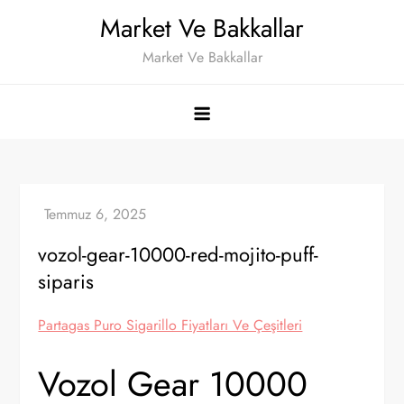
Skip
Market Ve Bakkallar
to
Market Ve Bakkallar
content
vozol-gear-10000-red-mojito-puff-
siparis
Partagas Puro Sigarillo Fiyatları Ve Çeşitleri
Vozol Gear 10000